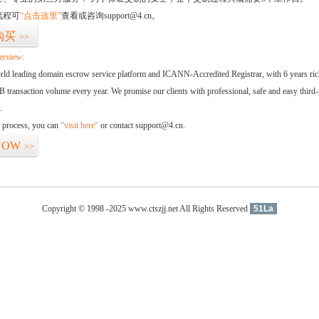
流程可
“点击这里”
查看或咨询support@4.cn。
购买
>>
erview:
orld leading domain escrow service platform and ICANN-Accredited Registrar, with 6 years ri
 transaction volume every year. We promise our clients with professional, safe and easy third-
.
d process, you can
“visit here”
or contact support@4.cn.
NOW
>>
Copyright © 1998 -2025 www.ctszjj.net All Rights Reserved
51La