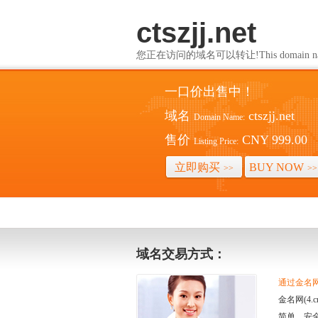
ctszjj.net
您正在访问的域名可以转让!This domain name i
一口价出售中！
域名
ctszjj.net
Domain Name:
售价
CNY 999.00
Listing Price:
立即购买
BUY NOW
>>
>>
域名交易方式：
通过金名网(
金名网(4
简单、安